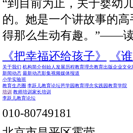
“到目前为止，关于婴幼
的。她是一个讲故事的高
得那么生动有趣。”——
《把幸福还给孩子》
《谁
关于我们
机构简介
创始人
发展历程
教育理念
教育出版
企业文化
新闻动态
最新动态
影集视频
媒体报道
小学实验班
教育生态圈
李跃儿教育论坛
芭学园教育理念实践园
教育学院
培训
教师培训
家长培训
李跃儿教育论坛
010-80749181
北京市昌平区霍营