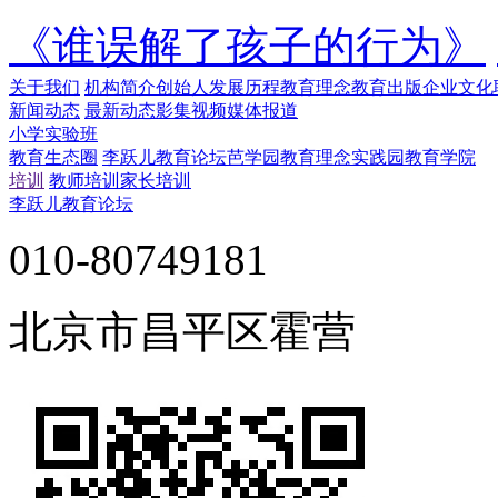
《谁误解了孩子的行为》
关于我们
机构简介
创始人
发展历程
教育理念
教育出版
企业文化
新闻动态
最新动态
影集视频
媒体报道
小学实验班
教育生态圈
李跃儿教育论坛
芭学园教育理念实践园
教育学院
培训
教师培训
家长培训
李跃儿教育论坛
010-80749181
北京市昌平区霍营