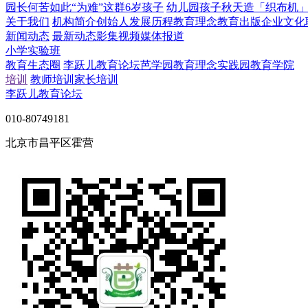
园长何苦如此“为难”这群6岁孩子
幼儿园孩子秋天造「织布机
关于我们
机构简介
创始人
发展历程
教育理念
教育出版
企业文化
新闻动态
最新动态
影集视频
媒体报道
小学实验班
教育生态圈
李跃儿教育论坛
芭学园教育理念实践园
教育学院
培训
教师培训
家长培训
李跃儿教育论坛
010-80749181
北京市昌平区霍营