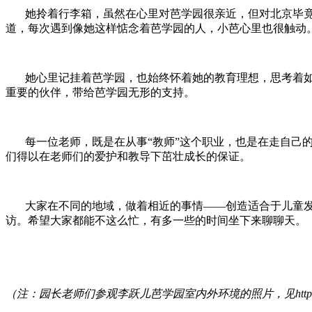
她拎着行李箱，虽然在心里对芭学园很亲近，但对北京毕竟
道，每次遇到像她这样惦念着芭学园的人，小芭心里也很触动
她心里记挂着芭学园，也始终怀着她的教育理想，思考着如
重要的伙伴，带给芭学园无形的支持。
每一位老师，既是在从事“教师”这个职业，也是在走自己的
们得以在老师们的爱护和教导下茁壮成长的保证。
大家在不同的地域，做着相近的事情——创造适合于儿童发
访。希望大家都能不这么忙，有多一些的时间坐下来聊聊天。
（注：园长老师们参观李跃儿芭学园室内外环境的照片，见
htt