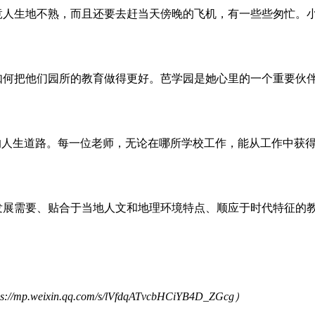
人生地不熟，而且还要去赶当天傍晚的飞机，有一些些匆忙。小
。
何把他们园所的教育做得更好。芭学园是她心里的一个重要伙伴
人生道路。每一位老师，无论在哪所学校工作，能从工作中获得
展需要、贴合于当地人文和地理环境特点、顺应于时代特征的教
ps://mp.weixin.qq.com/s/lVfdqATvcbHCiYB4D_ZGcg
）