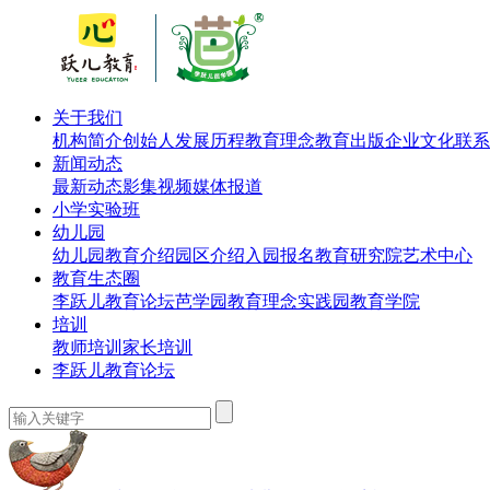
关于我们
机构简介
创始人
发展历程
教育理念
教育出版
企业文化
联系
新闻动态
最新动态
影集视频
媒体报道
小学实验班
幼儿园
幼儿园教育介绍
园区介绍
入园报名
教育研究院
艺术中心
教育生态圈
李跃儿教育论坛
芭学园教育理念实践园
教育学院
培训
教师培训
家长培训
李跃儿教育论坛